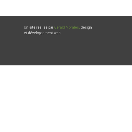
Un site réalisé par
Gérald Morales,
design
et développement web.